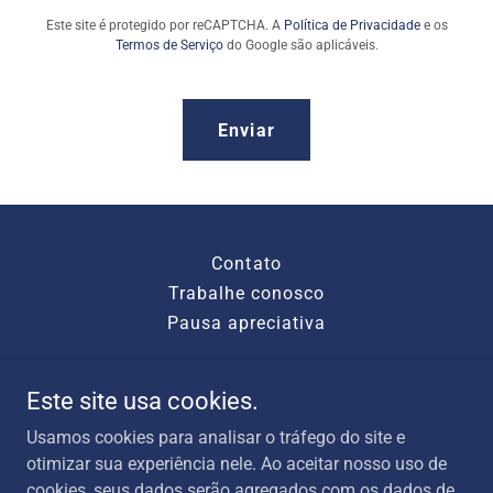
Este site é protegido por reCAPTCHA. A
Política de Privacidade
e os
Termos de Serviço
do Google são aplicáveis.
Enviar
Contato
Trabalhe conosco
Pausa apreciativa
Este site usa cookies.
Usamos cookies para analisar o tráfego do site e
São Paulo - SP
otimizar sua experiência nele. Ao aceitar nosso uso de
cookies, seus dados serão agregados com os dados de